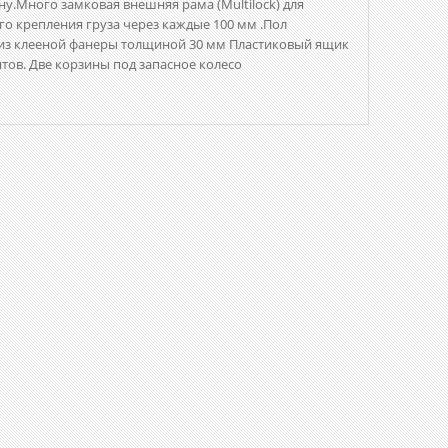
у.Много замковая внешняя рама (Multilock) для
о крепления груза через каждые 100 мм .Пол
 из клееной фанеры толщиной 30 мм Пластиковый ящик
тов. Две корзины под запасное колесо