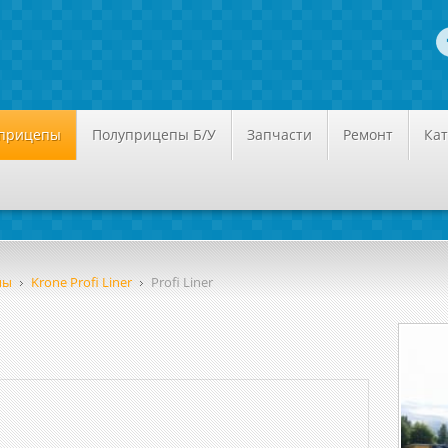
уприцепы
Полуприцепы Б/У
Запчасти
Ремонт
Кат
пы
Krone Profi Liner
Profi Liner