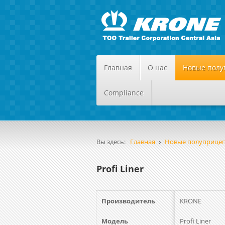
Главная
О нас
Новые пол
Compliance
Вы здесь:
Главная
Новые полуприце
Profi Liner
Производитель
KRONE
Модель
Profi Liner