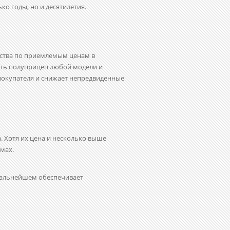
о годы, но и десятилетия.
ства по приемлемым ценам в
ать полуприцеп
любой модели и
покупателя и снижает непредвиденные
 Хотя их цена и несколько выше
мах.
 дальнейшем обеспечивает