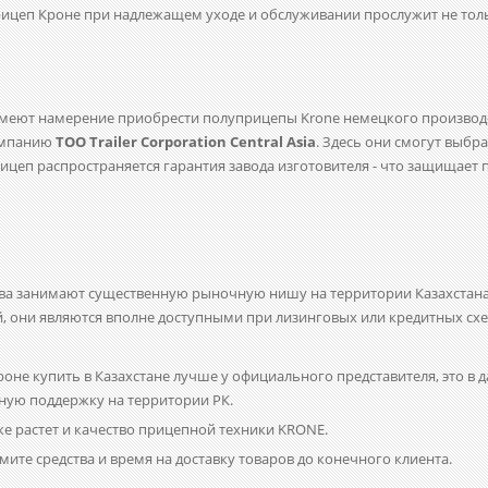
ицеп Кроне при надлежащем уходе и обслуживании прослужит не тольк
 имеют намерение приобрести полуприцепы
Krone
немецкого производ
компанию
ТОО
Trailer
Corporation
Central
Asia
. Здесь они смогут выбр
цеп распространяется гарантия завода изготовителя - что защищает 
а занимают существенную рыночную нишу на территории Казахстана.
й, они являются вполне доступными при лизинговых или кредитных схе
Кроне купить в Казахстане лучше у официального представителя, это в
ную поддержку на территории РК.
кже растет и качество прицепной техники
KRONE
.
омите средства и время на доставку товаров до конечного клиента.