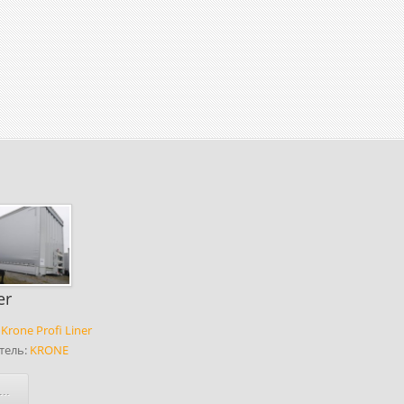
er
:
Krone Profi Liner
тель:
KRONE
..