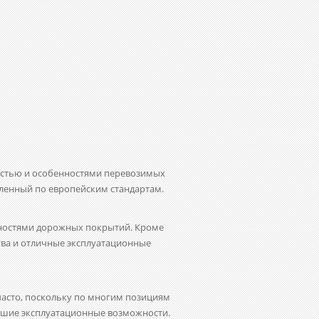
остью и особенностями перевозимых
вленный по европейским стандартам.
вностями дорожных покрытий. Кроме
ства и отличные эксплуатационные
часто, поскольку по многим позициям
льшие эксплуатационные возможности.